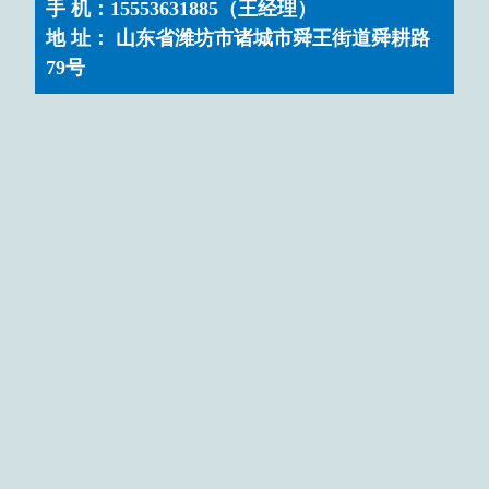
手 机：15553631885（王经理）
地 址： 山东省潍坊市诸城市舜王街道舜耕路
79号