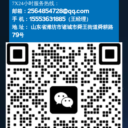
7X24小时服务热线：
邮箱：2564854728@qq.com
手 机：15553631885（王经理）
地 址： 山东省潍坊市诸城市舜王街道舜耕路
79号