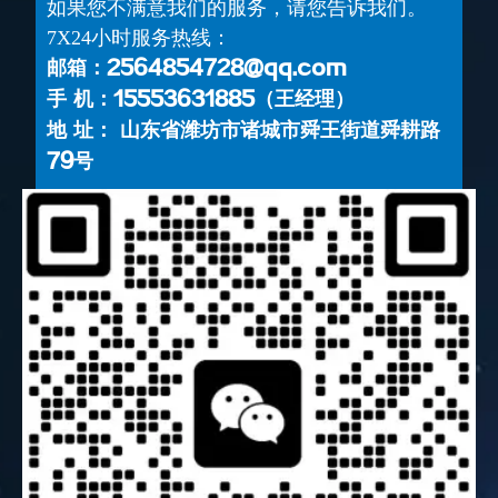
如果您不满意我们的服务，请您告诉我们。
7X24小时服务热线：
邮箱：2564854728@qq.com
手 机：15553631885（王经理）
地 址： 山东省潍坊市诸城市舜王街道舜耕路
79号