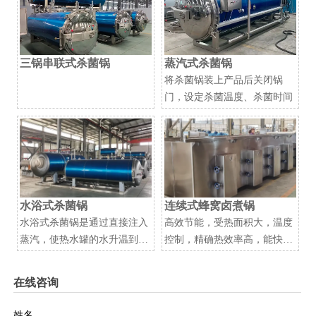
三锅串联式杀菌锅
蒸汽式杀菌锅
将杀菌锅装上产品后关闭锅
门，设定杀菌温度、杀菌时间
水浴式杀菌锅
连续式蜂窝卤煮锅
水浴式杀菌锅是通过直接注入
高效节能，受热面积大，温度
蒸汽，使热水罐的水升温到预
控制，精确热效率高，能快速
定温度，然后注入工艺罐，同
加热锅内卤汁和食材。相比传
时使锅内的工艺用水不断循
统加热方式和锅具，更节省能
在线咨询
环，并通过水汽混合器循环加
源和加工时间
热灭菌。从而缩短了杀菌时
姓名